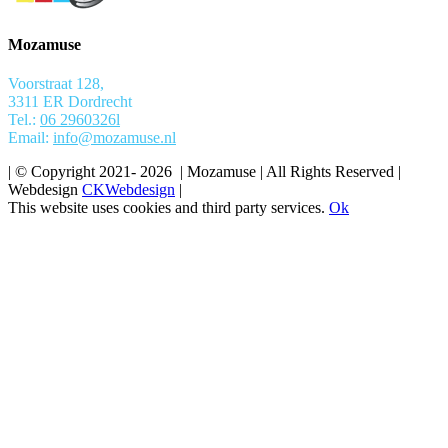
Mozamuse
Voorstraat 128,
3311 ER Dordrecht
Tel.:
06 2960326l
Email:
info@mozamuse.nl
| © Copyright 2021-
2026 | Mozamuse | All Rights Reserved |
Webdesign
CKWebdesign
|
This website uses cookies and third party services.
Ok
Ga
naar
de
bovenkant