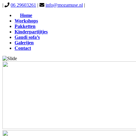
Ga
|
06 29603261
|
info@mozamuse.nl
|
naar
Home
inhoud
Workshops
Pakketten
Kinderpartijtjes
Gaudi sofa’s
Galerijen
Contact